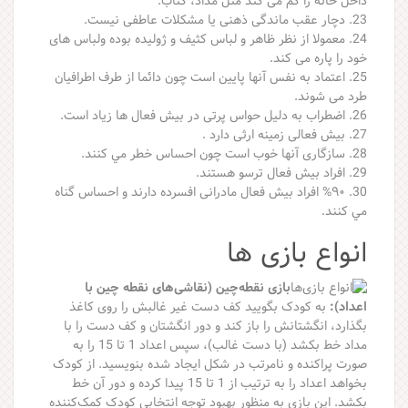
داخل خانه را گم می كند مثل مداد، كتاب.
23. دچار عقب ماندگی ذهنی يا مشكلات عاطفی نيست.
24. معمولا از نظر ظاهر و لباس كثيف و ژوليده بوده ولباس های
خود را پاره می كند.
25. اعتماد به نفس آنها پايين است چون دائما از طرف اطرافيان
طرد می شوند.
26. اضطراب به دليل حواس پرتی در بيش فعال ها زياد است.
27. بيش فعالی زمينه ارثی دارد .
28. سازگاری آنها خوب است چون احساس خطر مي كنند.
29. افراد بيش فعال ترسو هستند.
30. %۹۰ افراد بيش فعال مادرانی افسرده دارند و احساس گناه
مي كنند.
انواع بازی ها
بازی نقطه‌چین (نقاشی‌های نقطه چین با
اعداد):
به کودک بگویید کف دست غیر غالبش را روی کاغذ
بگذارد، انگشتانش را باز کند و دور انگشتان و کف دست را با
مداد خط بکشد (با دست غالب)، سپس اعداد 1 تا 15 را به
صورت پراکنده و نامرتب در شکل ایجاد شده بنویسید. از کودک
بخواهد اعداد را به ترتیب از 1 تا 15 پیدا کرده و دور آن خط
بکشد. این بازی به منظور بهبود توجه انتخابی کودک کمک‌کننده