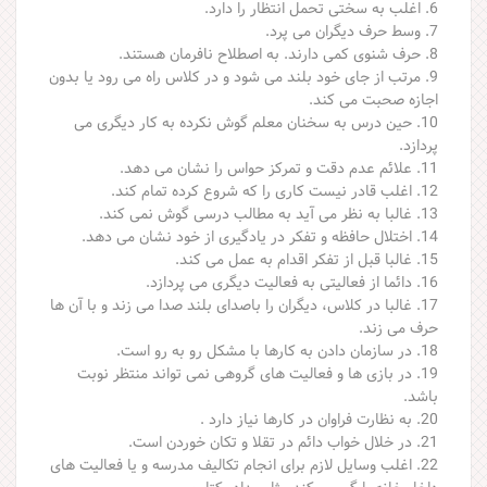
6. اغلب به سختی تحمل انتظار را دارد.
7. وسط حرف ديگران می پرد.
8. حرف شنوی كمی دارند. به اصطلاح نافرمان هستند.
9. مرتب از جای خود بلند می شود و در كلاس راه می رود يا بدون
اجازه صحبت می كند.
10. حين درس به سخنان معلم گوش نكرده به كار ديگری می
پردازد.
11. علائم عدم دقت و تمركز حواس را نشان می دهد.
12. اغلب قادر نيست كاری را كه شروع كرده تمام كند.
13. غالبا به نظر می آيد به مطالب درسی گوش نمی كند.
14. اختلال حافظه و تفكر در يادگيری از خود نشان می دهد.
15. غالبا قبل از تفكر اقدام به عمل می كند.
16. دائما از فعاليتی به فعاليت ديگری می پردازد.
17. غالبا در كلاس، ديگران را باصدای بلند صدا می زند و با آن ها
حرف می زند.
18. در سازمان دادن به كارها با مشكل رو به رو است.
19. در بازی ها و فعاليت های گروهی نمی تواند منتظر نوبت
باشد.
20. به نظارت فراوان در كارها نياز دارد .
21. در خلال خواب دائم در تقلا و تكان خوردن است.
22. اغلب وسايل لازم برای انجام تكاليف مدرسه و يا فعاليت های