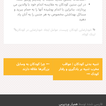
در این سنین کودکان به مقایسه اندام خود با والدین می
پردازند، بنابراین با اندام پوشیده آنها را به حمام ببرید و
مسائل بهداشتی مخصوص به هر جنس را به آنان یاد
دهید
خودارضایی کودکان چیست
,
عوامل ایجاد خودارضایی در کودکان
لینک کوتاه
.
P
تنبیه بدنی کودکان | عواقب
چرا کودکان به وسایل
مخرب تنبیه بر یادگیری و رفتار
بزرگترها علاقه دارند
o
کودک
s
t
n
فارسی شده توسط
همیار وردپرس