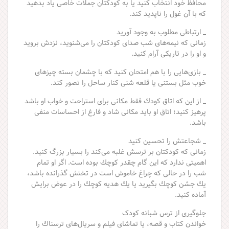
محافظ خود انتخاب كنید یا به كودكتان جملات خاصی یاد بدهید
كه با آن غول را ناپدید كند.
_ ارتباطی مطلوب به وجود آورید
زمانی كه نیمه‌های شب صدای كودكتان را می‌شنوید، نزدش بروید
و او را در تاریكی آرام كنید.
_ بازی‌هایی را با هم امتحان كنید كه با چشمان بسته چیزهای
خوب مثل بستنی یا قلعه شنی كنار ساحل را تصور كند.
_ از این‌ كه اتاق كودك فقط مكانی برای استراحت و خواب او باشد
پرهیز كنید؛ اتاق او باید مكانی شاد و فارغ از احساسات منفی
باشد.
_ شجاعتش را تحسین كنید
زمانی كه كودكتان بر ترسش غلبه می‌كند را بسیار بزرگ كنید.
اهمیتی ندارد كه این گام چقدر كوچك بوده است. اگر او تمام
شب را در حالی كه چراغ خاموش است در تختش گذرانده باشد،
یك جشن كوچك بگیرید یا یك هدیه كوچك را در عوض برایش
آماده كنید.
جلوگیری از ترس شبانه کودک
خواندن كتاب و قصه، یا تماشای فیلم و سریال‌های ترسناك را