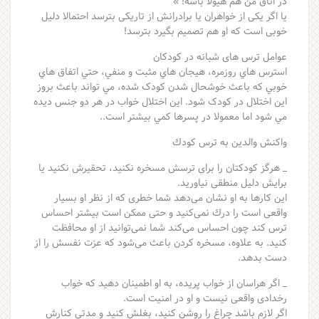
در اتاق من هم هیولا باشه! »
یا اگر یكی از خواهران یا برادرانش از تاریكی بترسد احتمالا دلیل
خوبی است كه او هم تصمیم بگیرد بترسد!
عوامل ترس های شبانه در کودکان
استرس هاي روزمره، هيجان هاي مثبت و منفي، حتي اتفاق هاي
خوبي که باعث خوشحال شدن کودک شده، مي تواند باعث بروز
اين اختلال در کودک شود. اين اختلال خواب در هر دو جنس ديده
مي شود اما معمولا در پسرها کمي بيشتر است..
واكنش والدین به ترس كودك
_ هرگز كودكتان را برای ترسش مسخره نكنید، تحقیرش نكنید یا
برایش دلیل منطقی نیاورید.
این كارها به او نشان می‌دهد شما خطری كه از نظر او بسیار
واقعی است را درك نمی‌كنید و حتی ممكن است بیشتر احساس
ترس كند چون احساس می‌كند شما نمی‌توانید از او محافظت
كنید. به علاوه، مسخره كردن باعث می‌شود كه عزت نفسش را از
دست بدهد.
_ اگر هراسان از خواب پریده، به او اطمینان دهید كه خواب
رخدادی واقعی نیست و او در امنیت است.
اگر لازم باشد چراغ را روشن كنید، بغلش كنید و مدتی كنارش