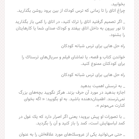
بخوابید.
چراغ اتاق را تا زمانی كه ترس كودك از بین برود روشن بگذارید.
_ اگر تصمیم گرفتید اتاق را ترك كنید، در اتاق را كمی باز بگذارید
تا نور بیرون به داخل اتاق بیفتد و كودك صدای شما یا كارهایتان
را بشنود.
راه حل هایی برای ترس شبانه کودکان
خواندن كتاب و قصه، یا تماشای فیلم و سریال‌های ترسناك را
برای كودكتان ممنوع كنید.
راه حل هایی برای ترس شبانه کودکان
_ به ترسش اهمیت بدهید
اجازه بدهید در مورد آن حرف بزند. هرگز نگویید بچه‌های بزرگ
نمی‌ترسند. اطمینان‌دهنده باشید. به او بگویید: « اگه بخوای
كنارت می‌مونم ».
_ با تصورات او پیش بروید؛ یعنی اگر اصرار دارد كه یك غول در
كمد لباسهایش است، كمد را باز كنید و آن را بگردید.
_ حتی می‌توانید یكی از عروسك‌های مورد علاقه‌اش را به عنوان