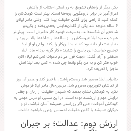
یکی دیگر از راه‌های تشویق به روراستی اجتناب از واکنش
اغراق‌آمیز در برابر دروغگویی بچه‌ها است. بهتر است کودک‌تان را
کمک کنید تا راهی برای گفتن حقیقت پیدا کند. وقتی مادر لیلای
۴ ساله متوجه شد یکی از گلدان‌هایش به‌هم‌ریخته و یکی‌دو
شاخه‌ی آن شکسته‌اند، به‌سرعت فهمید کار دخترش است. پیش‌تر
هم دیده بود لیلا عروسکش را از ساقه‌ها و شاخه‌ها بالا می‌برد و
به او هشدار داده بود که نباید این‌کار را بکند. وقتی او از لیلا
توضیح خواست این پاسخ را شنید: «کار گربه بود!» مادر لیلا
منطقی و آرام گفت: «بهت قول می‌دم دعوات نمی‌کنم لیلا؛ الان
خوب فکر کن و به من بگو واقعا چی شده.» کمی بعد لیلا اصل
ماجرا را تعریف کرد.
بنابراین لیلا مجبور شد ریخت‌وپاشش را تمیز کند و عصر آن روز
از تماشای تلویزیون محروم شد. درعین‌حال مادر لیلا فراموش
نکرد به کودکش نشان بدهد که شنیدن حقیقت از زبان او چقدر
برایش مهم و ارزشمند بوده است. در این مسیر، او درس مهمی به
کودکش آموخت: حتی اگر روراستی همیشه آسان نباشد، تو و
دیگران همیشه با گفتن حقیقت احساس بهتری خواهید داشت.
ارزش دوم: عدالت؛ بر جبران