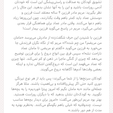
تشویق کودکان به صداقت‌ و راستی‌پیشگی این است که خودتان
آدمی روراست باشید و این را به آنها نشان بدهید. این مثال را در
نظر بگیرید: مریم مادر فرزین ۴ ساله معتقد است فرزین و
دوستش عماد باید کمتر باهم وقت بگذارنند، چون این‌روزها زیاد
باهم دعوا می‌کنند. وقتی مادر عماد برای هماهنگی قرار بعدی
تماس می‌گیرد، مریم در پاسخ می‌گوید فرزین بیمار است!
فرزین با شنیدن این حرف شگفت‌زده از مادرش می‌پرسد «مامان
من مریضم؟ من چِم شده؟!» مریم که از نگاه نگران فرزندش جا
می‌خورد به فرزین می‌گوید «گفتم تو مریضی تا مامان عماد
ناراحت نشه!» سپس فرق بین انواع دروغ را برای فرزین توضیح
می‌دهد که چیزی از گنگی ماجرا در ذهن او کم نمی‌کند. تنها چیزی
که عماد می‌فهمد این است که دروغ‌گفتن اشکالی ندارد و اینکه
بعضی وقت‌ها آدم‌ها آگاهانه دروغ می‌گویند.
کودکان سرنخ‌ها را از شما می‌گیرند؛ پس باید از هر نوع نیرنگی
دوری کنید حتی اگر پیش‌پاافتاده و بی‌اهمیت باشند. مثلا هرگز
جمله‌ای مانند «به مامان نگیم که امروز پیتزا خوردیم» را به بچه‌ها
نگویید. به کودک‌تان نشان بدهید که با دیگران روراست هستید.
بهتر بود مریم این‌طور می‌گفت: «امروز برای دیدار بچه‌ها مناسب
نیست. چندوقتیه که خیلی باهم بگومگو می‌کنند. به‌نظرم بهتره یه
مدت از هم دور باشند.»