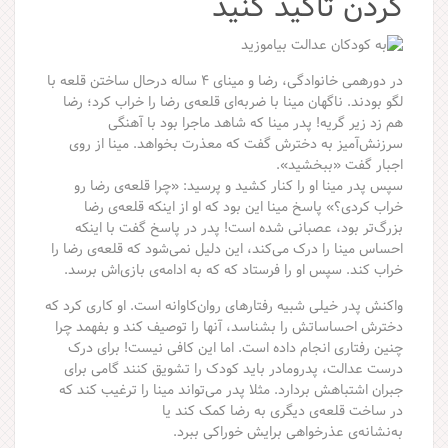
کردن تأکید کنید
در دورهمی خانوادگی، رضا و مینای ۴ ساله درحال ساختن قلعه با
لگو بودند. ناگهان مینا با ضربه‌ای قلعه‌ی رضا را خراب کرد؛ رضا
هم زد زیر گریه! پدر مینا که شاهد ماجرا بود با آهنگی
سرزنش‌آمیز به دخترش گفت که معذرت بخواهد. مینا از روی
اجبار گفت «ببخشید».
سپس پدر مینا او را کنار کشید و پرسید: «چرا قلعه‌ی رضا رو
خراب کردی؟» پاسخ مینا این بود که او از اینکه قلعه‌ی رضا
بزرگ‌تر بود، عصبانی شده است! پدر در پاسخ گفت با اینکه
احساس مینا را درک می‌کند، این دلیل نمی‌شود که قلعه‌ی رضا را
خراب کند. سپس او را فرستاد که که به ادامه‌ی بازی‌اش برسد.
واکنش پدر خیلی شبیه رفتارهای روان‌کاوانه‌ است. او کاری کرد که
دخترش احساساتش را بشناسد، آنها را توصیف کند و بفهمد چرا
چنین رفتاری انجام داده است. اما این کافی نیست! برای درک
درست عدالت، پدرومادر باید کودک را تشویق کنند گامی برای
جبران اشتباهش بردارد. مثلا پدر می‌تواند مینا را ترغیب کند که
در ساخت قلعه‌ی دیگری به رضا کمک کند یا
به‌نشانه‌ی عذرخواهی برایش خوراکی ببرد.