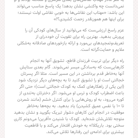
نمی‌دانست چه واکنشی نشان بدهد! یک پاسخ مناسب می‌تواند
این باشد: «مهتاب این نقاشی‌ها به خوبیِ نقاشی اولت نیستند؛
برای اینها هم همون‌قدر زحمت کشیدی؟!»
عزم راسخ ارزشی‌ست که می‌توانید از سال‌های کودکی آن را
پرورش بدهید. بهترین راه برای تقویت آن خوددرای از
تعریف‌وتمجید‌های بی‌مورد و ارائه بازخوردهای صادقانه به‌شکلی
ملایم و حمایت‌گرانه است.
راه دیگر برای تربیت فرزندان قاطع، تشویق آنها به انجام
کارهایی‌ست که به‌سادگی میسر نمی‌شوند. گام بعدی ستایش
آنها به‌خاطر قدم برداشتن در این مسیر است. مثلا اگر پسرتان
خجالتی‌ است او را تشویق کنید تا به بچه‌های دیگر نزدیک شود
(این یکی از راهکارهای کمک به کودک خجالتی است)؛ حتی اگر
باعث اضطراب کودک و ترس او می‌شود. اگر دخترتان به‌تندی از
کوره می‌رود، به او روش‌هایی را برای کنترل خشم (مانند شمردن
تا ۱۰ یا نفس عمیق کشیدن) یاد بدهید. به بچه‌ها به‌خاطر
موفقیت در انجام این کارهای دشوار تبریک بگویید و نشان بدهید
متوجه تلاش‌شان شده‌اید. کودک با شنیدن «آفرین! می‌دونم کاری
سختی بود. باریکلا!» به خودش افتخار می‌کند و با قاطعیت
بیشتری برای ادامه‌ی این رفتارها تلاش می‌کند.