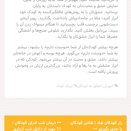
نمایش عشق و محبت‌تان به کودک دلبندتان به پایان
برسانید. عشق‌تان را به روش‌های غافلگیرکننده به کودک خود
ابراز کنید؛ مثلا در جامدادی‌اش یادداشت بگذارید، روی آینه‌ی
دست‌شویی برچسب قلب بچسبانید تا هنگام مسواک زدن آن را
ببیند، بی‌دلیل بغلش کنید. نگذارید شلوغی صبح‌ها و آشفتگی
عصرها شما را ابراز عشق‌تان وا بگذارد.
هرچه بیشتر کودک‌تان از شما «دوستت دارم» را بشنود، بیشتر
به شما «دوستت دارم» می‌گوید. هرچه بوسه و آغوش در خانه‌تان
بیشتر باشد، عشق و محبت در آن بیشتر می‌شود. کودکی که در
ابراز عشقش به ما رها و آزاد باشد، بزرگ‌ترین ارزش در وجودش
پرورش یافته است.
آموزش اخلاق به کودکان
لینک کوتاه
.
P
راز کودکان شاد | شادی کودکان
درمان شب ادرای کودکان |
را جدی بگیریم
11 مورد از دلایل شب ادراری